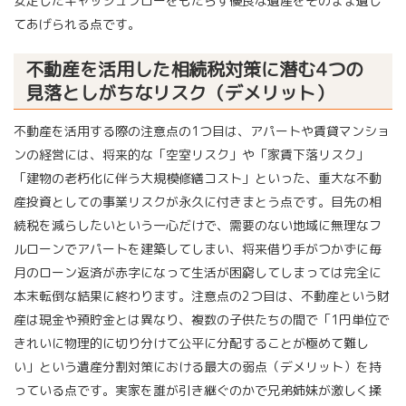
安定したキャッシュフローをもたらす優良な遺産をそのまま遺し
てあげられる点です。
不動産を活用した相続税対策に潜む4つの
見落としがちなリスク（デメリット）
不動産を活用する際の注意点の1つ目は、アパートや賃貸マンショ
ンの経営には、将来的な「空室リスク」や「家賃下落リスク」
「建物の老朽化に伴う大規模修繕コスト」といった、重大な不動
産投資としての事業リスクが永久に付きまとう点です。目先の相
続税を減らしたいという一心だけで、需要のない地域に無理なフ
ルローンでアパートを建築してしまい、将来借り手がつかずに毎
月のローン返済が赤字になって生活が困窮してしまっては完全に
本末転倒な結果に終わります。注意点の2つ目は、不動産という財
産は現金や預貯金とは異なり、複数の子供たちの間で「1円単位で
きれいに物理的に切り分けて公平に分配することが極めて難し
い」という遺産分割対策における最大の弱点（デメリット）を持
っている点です。実家を誰が引き継ぐのかで兄弟姉妹が激しく揉