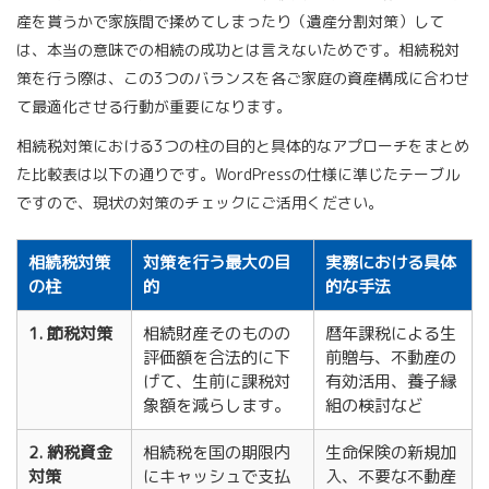
産を貰うかで家族間で揉めてしまったり（遺産分割対策）して
は、本当の意味での相続の成功とは言えないためです。相続税対
策を行う際は、この3つのバランスを各ご家庭の資産構成に合わせ
て最適化させる行動が重要になります。
相続税対策における3つの柱の目的と具体的なアプローチをまとめ
た比較表は以下の通りです。WordPressの仕様に準じたテーブル
ですので、現状の対策のチェックにご活用ください。
相続税対策
対策を行う最大の目
実務における具体
の柱
的
的な手法
1. 節税対策
相続財産そのものの
暦年課税による生
評価額を合法的に下
前贈与、不動産の
げて、生前に課税対
有効活用、養子縁
象額を減らします。
組の検討など
2. 納税資金
相続税を国の期限内
生命保険の新規加
対策
にキャッシュで支払
入、不要な不動産