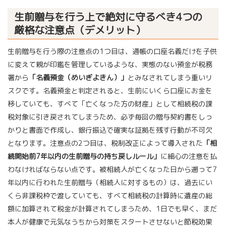
生前贈与を行う上で絶対に守るべき4つの
厳格な注意点（デメリット）
生前贈与を行う際の注意点の1つ目は、通帳の口座名義だけを子供
に変えて親が印鑑を管理しているような、実態のない預金が税務
署から
「名義預金（めいぎよきん）」
とみなされてしまう重いリ
スクです。名義預金と判定されると、生前にいくら口座にお金を
移していても、すべて「亡くなった方の財産」として相続税の課
税対象に引き戻されてしまうため、必ず毎回の贈与契約書をしっ
かりと書面で作成し、銀行振込で確実な証拠を残す行動が不可欠
となります。注意点の2つ目は、税制改正によって導入された
「相
続開始前7年以内の生前贈与の持ち戻しルール」
に細心の注意を払
わなければならない点です。被相続人が亡くなった日から遡って7
年以内に行われた生前贈与（相続人に対するもの）は、過去にい
くら非課税枠で渡していても、すべて相続税の計算時に遺産の総
額に加算されて税金が計算されてしまうため、1日でも早く、まだ
本人が健康で元気なうちから対策をスタートさせないと節税効果