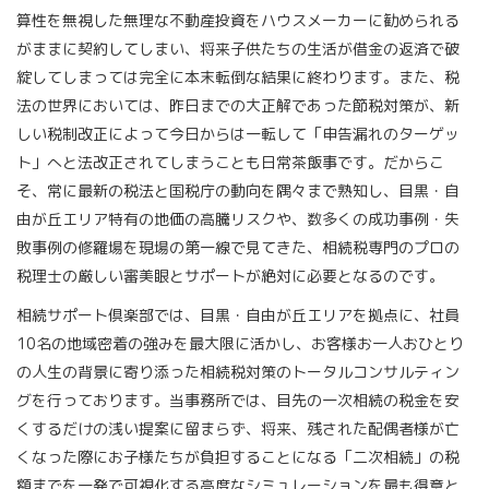
算性を無視した無理な不動産投資をハウスメーカーに勧められる
がままに契約してしまい、将来子供たちの生活が借金の返済で破
綻してしまっては完全に本末転倒な結果に終わります。また、税
法の世界においては、昨日までの大正解であった節税対策が、新
しい税制改正によって今日からは一転して「申告漏れのターゲッ
ト」へと法改正されてしまうことも日常茶飯事です。だからこ
そ、常に最新の税法と国税庁の動向を隅々まで熟知し、目黒・自
由が丘エリア特有の地価の高騰リスクや、数多くの成功事例・失
敗事例の修羅場を現場の第一線で見てきた、相続税専門のプロの
税理士の厳しい審美眼とサポートが絶対に必要となるのです。
相続サポート倶楽部では、目黒・自由が丘エリアを拠点に、社員
10名の地域密着の強みを最大限に活かし、お客様お一人おひとり
の人生の背景に寄り添った相続税対策のトータルコンサルティン
グを行っております。当事務所では、目先の一次相続の税金を安
くするだけの浅い提案に留まらず、将来、残された配偶者様が亡
くなった際にお子様たちが負担することになる「二次相続」の税
額までを一発で可視化する高度なシミュレーションを最も得意と