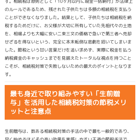
す。相続税は原則として「10ヶ月以内に現金一括納付」が法律上
のルールであるため、残された子供たちは多額の相続税を支払う
ことができなくなりました。結果として、子供たちは相続税を納
税するためだけに、お父様が大切に所有していた先祖代々の土地
を、相場よりも大幅に安い二束三文の価格で急いで第三者へ売却
せざるを得ないという、完全に本末転倒な悲劇を招いてしまいま
した。節税という甘い言葉だけを追い求めず、実際に税金を払う
納税資金のキャッシュまでを見据えたトータルな視点を持つこと
こそが、相続税対策で失敗しないための最大のポイントとなりま
す。
最も身近で取り組みやすい「生前贈
与」を活用した相続税対策の節税メリ
ットと注意点
生前贈与は、数ある相続税対策の手法の中で最も一般的であり、
早く始めるほどその高い効果を実感しやすい王道の節税手法で