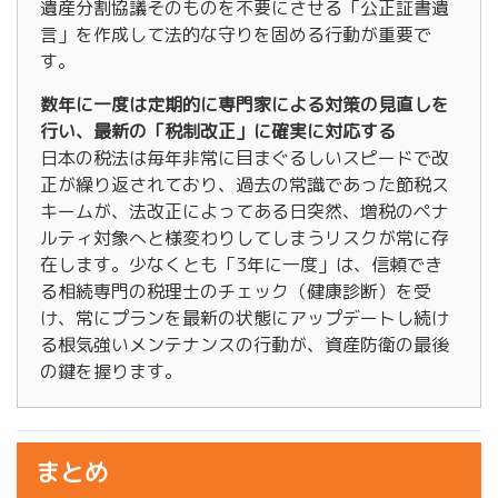
遺産分割協議そのものを不要にさせる「公正証書遺
言」を作成して法的な守りを固める行動が重要で
す。
数年に一度は定期的に専門家による対策の見直しを
行い、最新の「税制改正」に確実に対応する
日本の税法は毎年非常に目まぐるしいスピードで改
正が繰り返されており、過去の常識であった節税ス
キームが、法改正によってある日突然、増税のペナ
ルティ対象へと様変わりしてしまうリスクが常に存
在します。少なくとも「3年に一度」は、信頼でき
る相続専門の税理士のチェック（健康診断）を受
け、常にプランを最新の状態にアップデートし続け
る根気強いメンテナンスの行動が、資産防衛の最後
の鍵を握ります。
まとめ