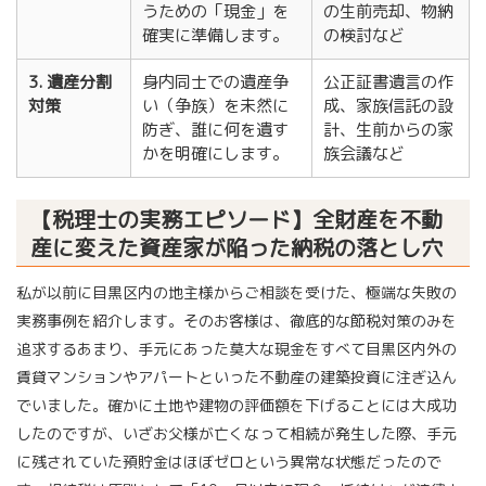
うための「現金」を
の生前売却、物納
確実に準備します。
の検討など
3. 遺産分割
身内同士での遺産争
公正証書遺言の作
対策
い（争族）を未然に
成、家族信託の設
防ぎ、誰に何を遺す
計、生前からの家
かを明確にします。
族会議など
【税理士の実務エピソード】全財産を不動
産に変えた資産家が陥った納税の落とし穴
私が以前に目黒区内の地主様からご相談を受けた、極端な失敗の
実務事例を紹介します。そのお客様は、徹底的な節税対策のみを
追求するあまり、手元にあった莫大な現金をすべて目黒区内外の
賃貸マンションやアパートといった不動産の建築投資に注ぎ込ん
でいました。確かに土地や建物の評価額を下げることには大成功
したのですが、いざお父様が亡くなって相続が発生した際、手元
に残されていた預貯金はほぼゼロという異常な状態だったので