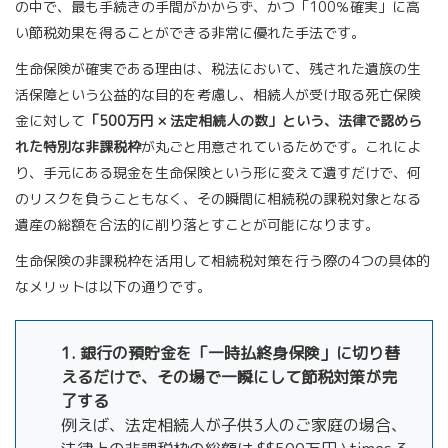
の中で、最も手続きの手間がかからず、かつ「100％確実」に高
い節税効果を得ることができる非常に優れた手法です。
生命保険が確実である理由は、税法において、残された遺族の生
活保障という公益的な目的を考慮し、相続人が受け取る死亡保険
金に対して
「500万円 × 法定相続人の数」という、法律で認めら
れた特別な非課税枠
が丸ごと用意されているためです。これによ
り、手元にある現金を生命保険という形に変えて遺すだけで、何
のリスクを負うこともなく、その瞬間に相続税の課税対象となる
遺産の総額を合法的に削り落とすことが可能になります。
生命保険の非課税枠を活用して相続税対策を行う際の4つの具体的
なメリットは以下の通りです。
1. 銀行の預貯金を「一時払終身保険」に切り替
えるだけで、その場で一瞬にして節税対策が完
了する
例えば、法定相続人が子供3人のご家庭の場合、