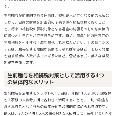
す。
生前贈与が効果的である理由は、被相続人が亡くなる前の元気な
うちに、自身の財産を計画的に子供や孫へ移転させておくこと
で、将来の相続税の課税対象となる遺産の総額そのものを直接的
に減少させることができるためです。特に、毎年110万円までの
非課税枠を利用する「暦年課税（れきねんかぜい）」の贈与シス
テムは、贈与をする期間が長期間になればなるほど、そして財産
を渡す相手の人数が多ければ多いほど、雪だるま式に莫大な減税
効果を発揮します。
生前贈与を相続税対策として活用する4つ
の具体的なメリット
生前贈与を活用するメリットの1つ目は、年間110万円の非課税枠
を「家族の人数分」掛け合わせて活用することで、一切の税金を
課されることなく多額の資産移動を合法的に進められる点です。
例えば、2人の子供と3人の孫の合計5人に対して、毎年110万円ず