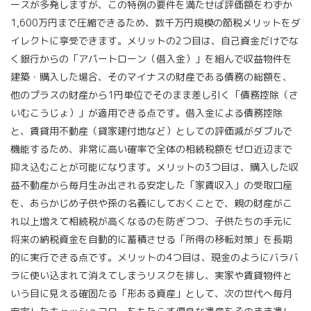
ースが多発しますが、この特例の要件を満たせば評価額をわずか
1,600万円まで圧縮できるため、数千万円規模の節税メリットをダ
イレクトに享受できます。メリットの2つ目は、自己資金だけでな
く銀行からの「アパートローン（借入金）」を組んで収益物件を
建築・購入した場合、そのマイナスの財産である債務の総額を、
他のプラスの財産から1円単位でそのまま差し引く「債務控除（さ
いむこうじょ）」が適用できる点です。借入金による債務控除
と、賃貸用不動産（貸家建付地など）としての評価減がダブルで
機能するため、非常に高い確率で全体の相続税額をゼロ近辺まで
抑え込むことが可能になります。メリットの3つ目は、購入した収
益不動産から毎月生み出される安定した「家賃収入」の受取口座
を、あらかじめ子供や孫の名義にしておくことで、親の財産がこ
れ以上増えて相続税が高くなるのを防ぎつつ、子供たちの手元に
将来の納税資金を自動的に蓄積させる「所得の移転対策」を長期
的に実行できる点です。メリットの4つ目は、現金のようにバラバ
ラに使い込まれて消えてしまうリスクを排し、実家や賃貸物件と
いう目に見える確固たる「形ある資産」として、次の世代へ毎月