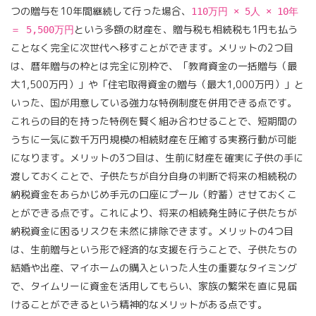
つの贈与を10年間継続して行った場合、
110万円 × 5人 × 10年
という多額の財産を、贈与税も相続税も1円も払う
＝ 5,500万円
ことなく完全に次世代へ移すことができます。メリットの2つ目
は、暦年贈与の枠とは完全に別枠で、「教育資金の一括贈与（最
大1,500万円）」や「住宅取得資金の贈与（最大1,000万円）」と
いった、国が用意している強力な特例制度を併用できる点です。
これらの目的を持った特例を賢く組み合わせることで、短期間の
うちに一気に数千万円規模の相続財産を圧縮する実務行動が可能
になります。メリットの3つ目は、生前に財産を確実に子供の手に
渡しておくことで、子供たちが自分自身の判断で将来の相続税の
納税資金をあらかじめ手元の口座にプール（貯蓄）させておくこ
とができる点です。これにより、将来の相続発生時に子供たちが
納税資金に困るリスクを未然に排除できます。メリットの4つ目
は、生前贈与という形で経済的な支援を行うことで、子供たちの
結婚や出産、マイホームの購入といった人生の重要なタイミング
で、タイムリーに資金を活用してもらい、家族の繁栄を直に見届
けることができるという精神的なメリットがある点です。