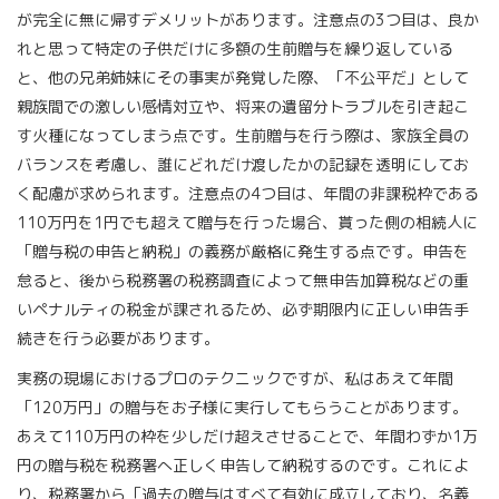
が完全に無に帰すデメリットがあります。注意点の3つ目は、良か
れと思って特定の子供だけに多額の生前贈与を繰り返している
と、他の兄弟姉妹にその事実が発覚した際、「不公平だ」として
親族間での激しい感情対立や、将来の遺留分トラブルを引き起こ
す火種になってしまう点です。生前贈与を行う際は、家族全員の
バランスを考慮し、誰にどれだけ渡したかの記録を透明にしてお
く配慮が求められます。注意点の4つ目は、年間の非課税枠である
110万円を1円でも超えて贈与を行った場合、貰った側の相続人に
「贈与税の申告と納税」の義務が厳格に発生する点です。申告を
怠ると、後から税務署の税務調査によって無申告加算税などの重
いペナルティの税金が課されるため、必ず期限内に正しい申告手
続きを行う必要があります。
実務の現場におけるプロのテクニックですが、私はあえて年間
「120万円」の贈与をお子様に実行してもらうことがあります。
あえて110万円の枠を少しだけ超えさせることで、年間わずか1万
円の贈与税を税務署へ正しく申告して納税するのです。これによ
り、税務署から「過去の贈与はすべて有効に成立しており、名義