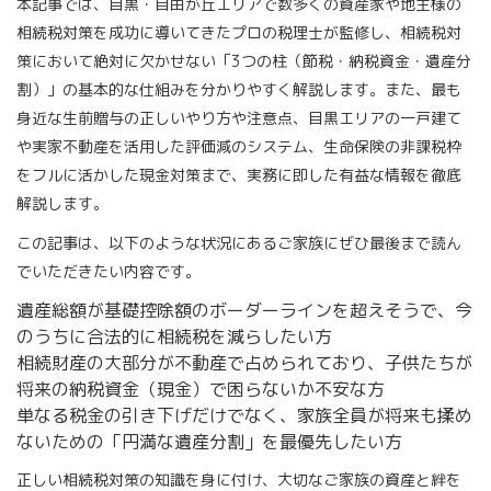
本記事では、目黒・自由が丘エリアで数多くの資産家や地主様の
相続税対策を成功に導いてきたプロの税理士が監修し、相続税対
策において絶対に欠かせない「3つの柱（節税・納税資金・遺産分
割）」の基本的な仕組みを分かりやすく解説します。また、最も
身近な生前贈与の正しいやり方や注意点、目黒エリアの一戸建て
や実家不動産を活用した評価減のシステム、生命保険の非課税枠
をフルに活かした現金対策まで、実務に即した有益な情報を徹底
解説します。
この記事は、以下のような状況にあるご家族にぜひ最後まで読ん
でいただきたい内容です。
遺産総額が基礎控除額のボーダーラインを超えそうで、今
のうちに合法的に相続税を減らしたい方
相続財産の大部分が不動産で占められており、子供たちが
将来の納税資金（現金）で困らないか不安な方
単なる税金の引き下げだけでなく、家族全員が将来も揉め
ないための「円満な遺産分割」を最優先したい方
正しい相続税対策の知識を身に付け、大切なご家族の資産と絆を