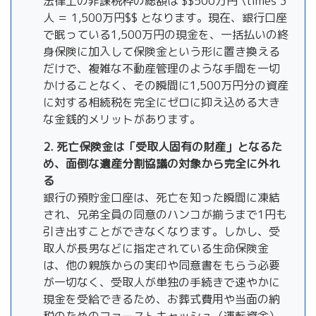
法律上の非課税枠の総額は $$500万円 \times 3
人 ＝ 1,500万円$$ となります。現在、銀行口座
で眠っている1,500万円の現金を、一括払いの終
身保険に加入して保険金という形に置き換える
だけで、複雑な不動産管理のような手間を一切
かけることなく、その瞬間に1,500万円分の資産
に対する相続税を完全にゼロに抑え込める大き
な金銭的メリットがあります。
2. 死亡保険金は「受取人固有の財産」となるた
め、面倒な遺産分割協議の対象から完全に外れ
る
銀行の預貯金口座は、死亡を知った瞬間に凍結
され、兄弟全員の同意のハンコが揃うまで1円も
引き出すことができなくなります。しかし、受
取人が長男などに指定されている生命保険金
は、他の親族からの実印や同意書をもらう必要
が一切なく、受取人が単独の手続きで速やかに
現金を受給できるため、お葬式費用や当面の納
税のためのファーストキャッシュ（運転資金）