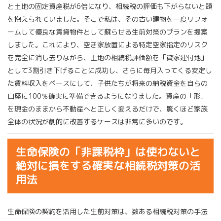
と土地の固定資産税が6倍になり、相続税の評価も下がらないと頭
を抱えられていました。そこで私は、その古い建物を一度リフォ
ームして優良な賃貸物件として蘇らせる生前対策のプランを提案
しました。これにより、空き家放置による特定空家指定のリスク
を完全に消し去りながら、土地の相続税評価額を「貸家建付地」
として3割引き下げることに成功し、さらに毎月入ってくる安定し
た賃料収入をベースにして、子供たちが将来の納税資金を自らの
口座に100％確実に準備できるようになりました。資産の「形」
を現金のままから不動産へと正しく変えるだけで、驚くほど家族
全体の状況が劇的に改善するケースは非常に多いのです。
生命保険の「非課税枠」は使わないと
絶対に損をする確実な相続税対策の活
用法
生命保険の契約を活用した生前対策は、数ある相続税対策の手法