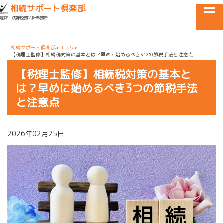
目黒区・世田谷区・品川区で相続に関するお悩みなら
相続サポート倶楽部
tog
運営：浅野税務会計事務所
メニュー
相続サポート倶楽部
コラム
【税理士監修】相続税対策の基本とは？早めに始めるべき3つの節税手法と注意点
【税理士監修】相続税対策の基本と
は？早めに始めるべき3つの節税手法
と注意点
2026年02月25日