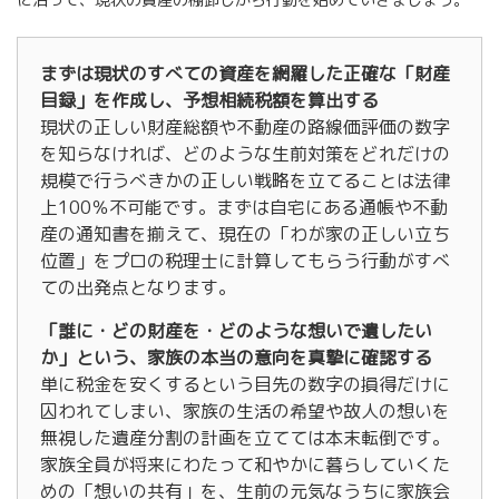
まずは現状のすべての資産を網羅した正確な「財産
目録」を作成し、予想相続税額を算出する
現状の正しい財産総額や不動産の路線価評価の数字
を知らなければ、どのような生前対策をどれだけの
規模で行うべきかの正しい戦略を立てることは法律
上100％不可能です。まずは自宅にある通帳や不動
産の通知書を揃えて、現在の「わが家の正しい立ち
位置」をプロの税理士に計算してもらう行動がすべ
ての出発点となります。
「誰に・どの財産を・どのような想いで遺したい
か」という、家族の本当の意向を真摯に確認する
単に税金を安くするという目先の数字の損得だけに
囚われてしまい、家族の生活の希望や故人の想いを
無視した遺産分割の計画を立てては本末転倒です。
家族全員が将来にわたって和やかに暮らしていくた
めの「想いの共有」を、生前の元気なうちに家族会