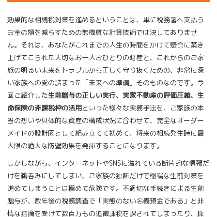
効果的な相続税対策を進めるということは、単に税務署へ支払う
お金の額を減らすための無機質な計算技術では決してありませ
ん。それは、あなたがこれまでの人生の時間をかけて懸命に築き
上げてこられた大切なお一人おひとりの財産と、これからのご家
族の明るい未来をトラブルから正しく守り抜くための、非常に深
い家族への愛の詰まった「未来への準備」そのものなのです。今
回ご紹介した
生前贈与の正しい実行、実家不動産の評価圧縮、生
命保険の非課税枠の活用
といった様々な実務手法を、ご家族の本
当の想いや具体的な資産の構成状況に合わせて、完全なオーダー
メイドの設計図として組み立てて初めて、将来の相続発生時に最
大限の絶大な防壁効果を発揮することになります。
しかしながら、インターネットやSNSに溢れている断片的な情報だ
けを鵜呑みにしてしまい、ご家族の独断だけで極端な生前対策を
進めてしまうことは極めて危険です。不適切な手続きによる生前
贈与が、数年後の税務調査で「実態のない名義預金である」と非
情な指摘を受けて数百万もの追徴課税を課されてしまったり、採