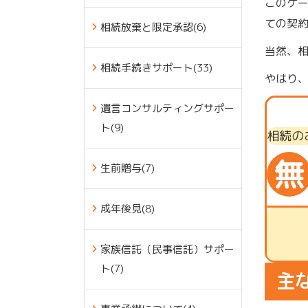
このケ
ての契
相続放棄と限定承認(6)
当然、
相続手続きサポート(33)
やはり
遺言コンサルティングサポー
ト(9)
相続の
無
生前贈与(7)
成年後見(8)
家族信託（民事信託）サポー
ト(7)
主