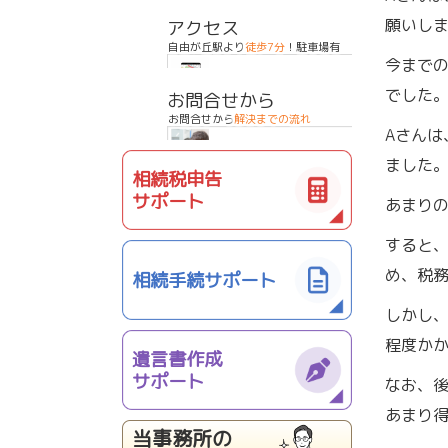
願いし
アクセス
自由が丘駅より
徒歩7分
！駐車場有
今まで
でした
お問合せから
お問合せから
解決までの流れ
Aさんは
ました
相続税申告
サポート
あまり
すると
め、税
相続手続サポート
しかし
程度か
遺言書作成
サポート
なお、後
あまり
当事務所の