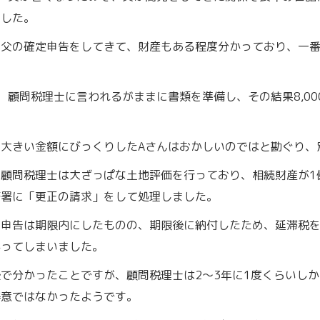
ました。
の父の確定申告をしてきて、財産もある程度分かっており、一
。
、顧問税理士に言われるがままに書類を準備し、その結果8,0
。
の大きい金額にびっくりしたAさんはおかしいのではと勘ぐり、
、顧問税理士は大ざっぱな土地評価を行っており、相続財産が1
務署に「更正の請求」をして処理しました。
、申告は期限内にしたものの、期限後に納付したため、延滞税を
かってしまいました。
で分かったことですが、顧問税理士は2～3年に1度くらいし
得意ではなかったようです。