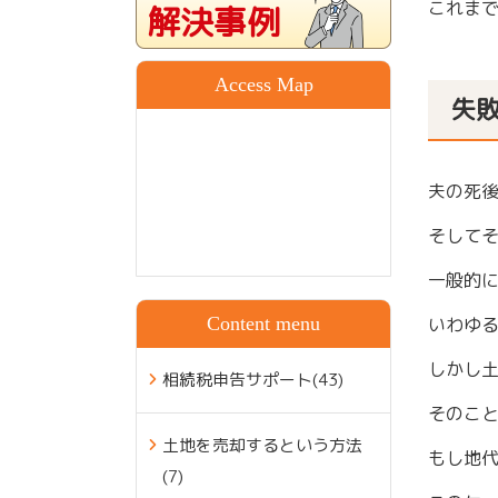
これま
解決事例
Access Map
失
夫の死
そして
一般的
Content menu
いわゆる
しかし
相続税申告サポート(43)
そのこと
土地を売却するという方法
もし地代
(7)