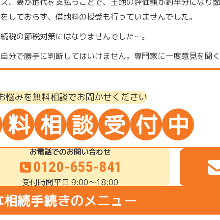
ース、妻が地代を支払うことで、土地の評価額が約半分になり
約をしておらず、借地料の授受も行っていませんでした。
相続税の節税対策にはなりませんでした…。
、自分で勝手に判断してはいけません。専門家に一度意見を聞
お悩みを無料相談でお聞かせください
料
相
談
受
付
中
お電話でのお問い合わせ
0120-655-841
受付時間
平日 9:00～18:00
な相続手続きのメニュー