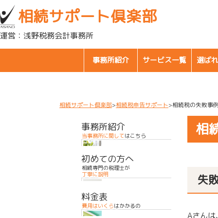
目黒区・世田谷区・品川区で相続に関するお悩みなら
相続サポート倶楽部
運営：浅野税務会計事務所
事務所紹介
サービス一覧
選ば
相続サポート倶楽部
相続税申告サポート
相続税の失敗事
相
事務所紹介
当事務所に関して
はこちら
初めての方へ
相続専門の税理士が
丁寧に説明
失
料金表
費用はいくら
はかかるの
Aさん