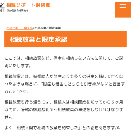
目黒区・世田谷区・品川区で相続に関するお悩みなら
相続サポート倶楽部
tog
運営：浅野税務会計事務所
メニュー
相続サポート倶楽部
相続放棄と限定承認
相続放棄と限定承認
ここでは、相続放棄など、借金を相続しない方法に関して、ご説
明いたします。
相続放棄とは、被相続人が財産よりも多くの借金を残して亡くな
ったような場合に、“財産も借金もどちらも引き継がないと宣言す
ること”です。
相続放棄を行う場合には、相続人は相続開始を知ってから３ヶ月
以内に、管轄の家庭裁判所へ相続放棄の申述をしなければなりま
せん。
よく「相続人間で相続の放棄を約束した」との話を聞きますが、