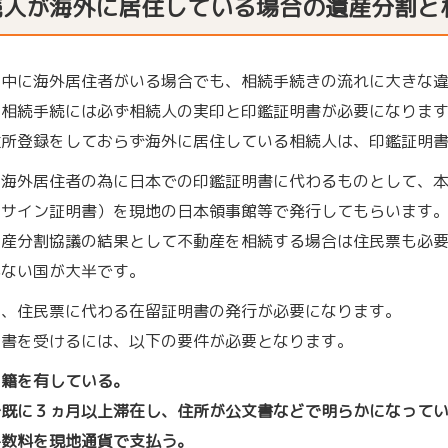
続人が海外に居住している場合の遺産分割と
の中に海外居住者がいる場合でも、相続手続きの流れに大きな
、相続手続には必ず相続人の実印と印鑑証明書が必要になりま
住所登録をしておらず海外に居住している相続人は、印鑑証明
、海外居住者の為に日本での印鑑証明書に代わるものとして、
（サイン証明書）を現地の日本領事館等で発行してもらいます
遺産分割協議の結果として不動産を相続する場合は住民票も必
がない国が大半です。
め、住民票に代わる在留証明書の発行が必要になります。
明書を受けるには、以下の要件が必要となります。
国籍を有している。
で既に３ヵ月以上滞在し、住所が公文書などで明らかになって
手数料を現地通貨で支払う。