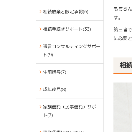
もちろ
相続放棄と限定承認(6)
す。
相続手続きサポート(33)
第三者
に必要
遺言コンサルティングサポー
ト(9)
相
生前贈与(7)
成年後見(8)
家族信託（民事信託）サポー
ト(7)