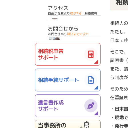
相
アクセス
自由が丘駅より
徒歩7分
！駐車場有
相続人
お問合せから
ただし
お問合せから
解決までの流れ
日本に
相続税申告
そこで
サポート
証明書
また、
う制度
相続手続サポート
そのた
在留証
遺言書作成
サポート
・日本
・現地
当事務所の
・発行