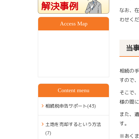
解決事例
なお、
わせく
Access Map
当
相続の
すので
Content menu
そこで
様の間
相続税申告サポート(43)
また、
す。
土地を売却するという方法
(7)
※あく