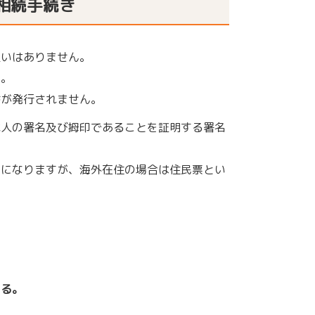
相続手続き
違いはありません。
す。
書が発行されません。
本人の署名及び拇印であることを証明する署名
。
要になりますが、海外在住の場合は住民票とい
いる。