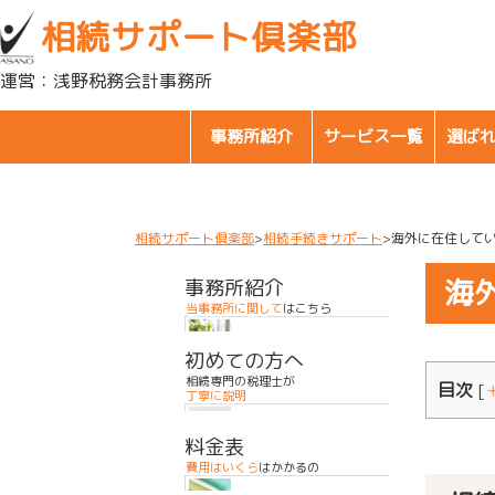
目黒区・世田谷区・品川区で相続に関するお悩みなら
相続サポート倶楽部
運営：浅野税務会計事務所
事務所紹介
サービス一覧
選ば
相続サポート倶楽部
相続手続きサポート
海外に在住して
海
事務所紹介
当事務所に関して
はこちら
初めての方へ
相続専門の税理士が
目次
[
丁寧に説明
料金表
費用はいくら
はかかるの