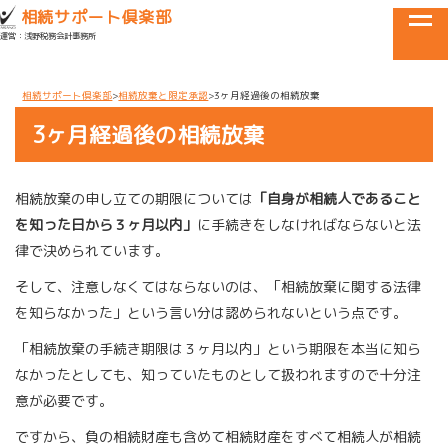
目黒区・世田谷区・品川区で相続に関するお悩みなら
相続サポート倶楽部
tog
運営：浅野税務会計事務所
メニュー
相続サポート倶楽部
相続放棄と限定承認
3ヶ月経過後の相続放棄
3ヶ月経過後の相続放棄
相続放棄の申し立ての期限については
「自身が相続人であること
を知った日から３ヶ月以内」
に手続きをしなければならないと法
律で決められています。
そして、注意しなくてはならないのは、「相続放棄に関する法律
を知らなかった」という言い分は認められないという点です。
「相続放棄の手続き期限は３ヶ月以内」という期限を本当に知ら
なかったとしても、知っていたものとして扱われますので十分注
意が必要です。
ですから、負の相続財産も含めて相続財産をすべて相続人が相続