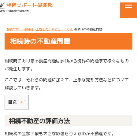
目黒区・世田谷区・品川区で相続に関するお悩みなら
相続サポート倶楽部
tog
運営：浅野税務会計事務所
メニュー
相続サポート倶楽部
土地を売却するという方法
相続時の不動産問題
相続時の不動産問題
相続時における不動産問題は評価から境界の問題まで様々なもの
が発生します。
ここでは、それらの問題に加えて、上手な売却方法などについて
解説していきます。
目次
[
＋
]
相続不動産の評価方法
相続税の金額に最も大きな影響を与えるのが不動産です。