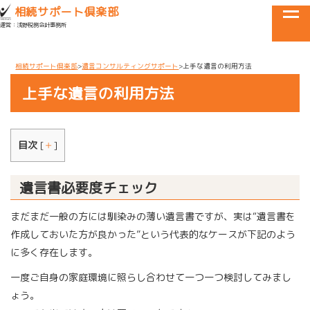
目黒区・世田谷区・品川区で相続に関するお悩みなら
相続サポート倶楽部
tog
運営：浅野税務会計事務所
メニュー
相続サポート倶楽部
遺言コンサルティングサポート
上手な遺言の利用方法
上手な遺言の利用方法
目次
[
＋
]
遺言書必要度チェック
まだまだ一般の方には馴染みの薄い遺言書ですが、実は“遺言書を
作成しておいた方が良かった”という代表的なケースが下記のよう
に多く存在します。
一度ご自身の家庭環境に照らし合わせて一つ一つ検討してみまし
ょう。