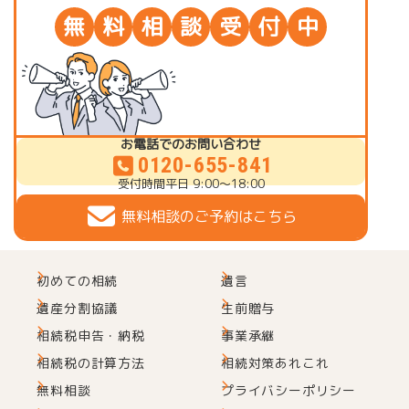
無
料
相
談
受
付
中
お電話でのお問い合わせ
0120-655-841
受付時間
平日 9:00～18:00
無料相談のご予約はこちら
初めての相続
遺言
遺産分割協議
生前贈与
相続税申告・納税
事業承継
相続税の計算方法
相続対策あれこれ
無料相談
プライバシーポリシー