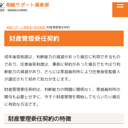
目黒区・世田谷区・品川区で相続に関するお悩みなら
相続サポート倶楽部
tog
運営：浅野税務会計事務所
メニュー
相続サポート倶楽部
成年後見
財産管理委任契約
財産管理委任契約
成年後見制度は、判断能力の減退があった場合に利用できるもの
であり、任意後見制度は、事前に契約があった場合でもやはり判
断能力の減退があり、さらには家庭裁判所により任意後見監督人
が選任されて初めて効力が生じます。
財産管理委任契約は、判断能力の問題に関係なく、家庭裁判所の
関与も必要とせずに、今すぐ財産管理を開始してもらいたい場合
に有効な方法です。
財産管理委任契約の特徴