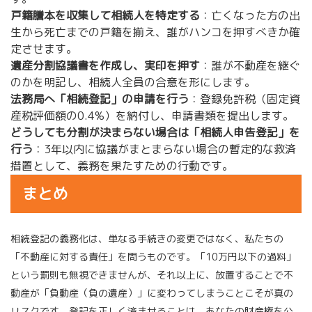
戸籍謄本を収集して相続人を特定する
：亡くなった方の出
生から死亡までの戸籍を揃え、誰がハンコを押すべきか確
定させます。
遺産分割協議書を作成し、実印を押す
：誰が不動産を継ぐ
のかを明記し、相続人全員の合意を形にします。
法務局へ「相続登記」の申請を行う
：登録免許税（固定資
産税評価額の0.4%）を納付し、申請書類を提出します。
どうしても分割が決まらない場合は「相続人申告登記」を
行う
：3年以内に協議がまとまらない場合の暫定的な救済
措置として、義務を果たすための行動です。
まとめ
相続登記の義務化は、単なる手続きの変更ではなく、私たちの
「不動産に対する責任」を問うものです。「10万円以下の過料」
という罰則も無視できませんが、それ以上に、放置することで不
動産が「負動産（負の遺産）」に変わってしまうことこそが真の
リスクです。登記を正しく済ませることは、あなたの財産権を公