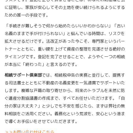
に証明し、家族が安心してその土地を使い続けられるようにする
ための唯一の手段です。
「手続きが難しそうで何から始めたらいいかわからない」「古い
名義のままで手が付けられない」と悩んでいる時間は、リスクを
拡大させるだけです。法改正があった今こそ、専門家というパー
トナーとともに、重い腰を上げて資産の整理を完遂させる絶好の
タイミングです。登記を完了させることで、ようやく一つの相続
が本当に「終わった」と言えるのです。
相続サポート倶楽部
では、相続税申告の実務と並行して、提携す
る司法書士とともに不動産の名義変更を一気通貫でサポートいた
します。複雑な戸籍の取り寄せから、将来のトラブルを未然に防
ぐ遺産分割協議書の作成まで、すべてお任せいただけます。「自
分の家は大丈夫？」と少しでも不安を感じたら、まずは弊社の無
料相談をご活用ください。義務化という荒波を、安心という港ま
で導くお手伝いをさせていただきます。
＞＞お問い合わせはこちら