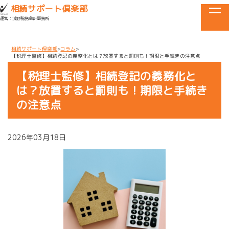
目黒区・世田谷区・品川区で相続に関するお悩みなら
相続サポート倶楽部
tog
運営：浅野税務会計事務所
メニュー
相続サポート倶楽部
コラム
【税理士監修】相続登記の義務化とは？放置すると罰則も！期限と手続きの注意点
【税理士監修】相続登記の義務化と
は？放置すると罰則も！期限と手続き
の注意点
2026年03月18日